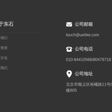
于东石
公司邮箱
touch@uelike.com
于我们
誉资质
公司电话
业文化
010-84410566/80478718
系我们
公司地址
北京市顺义区裕曦路11
楼805